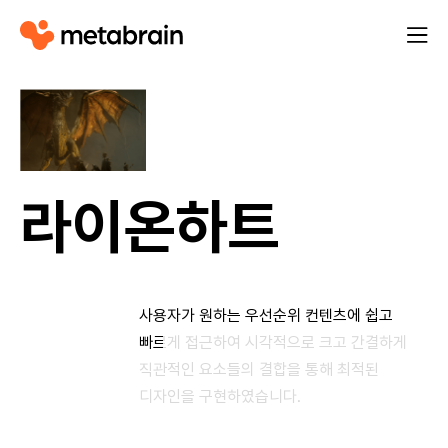
M
열
e
기
t
a
b
r
a
라이온하트
i
n
사용자가 원하는 우선순위 컨텐츠에 쉽고
빠르게 접근하여 시각적으로 크고 간결하게
직관적인 요소들의 결합을 통해 최적된
디자인을 구현하였습니다.