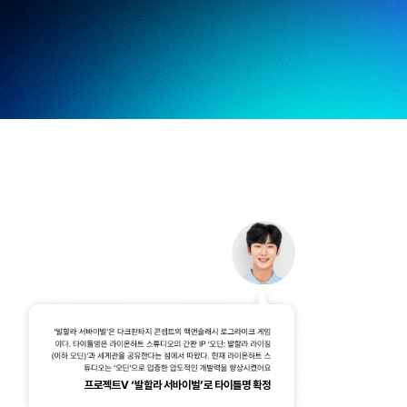
프로젝트V ‘발할라 서바이벌’로 타이틀명 확정