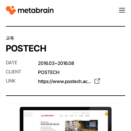
M
열
e
기
t
a
교육
b
POSTECH
r
a
DATE
2016.03~2016.08
i
CLIENT
POSTECH
n
LINK
https://www.postech.ac.kr/