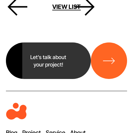
VIEW LIST
바
로
Let’s talk about
가
your project!
기
M
e
t
a
Blog
Project
Service
About