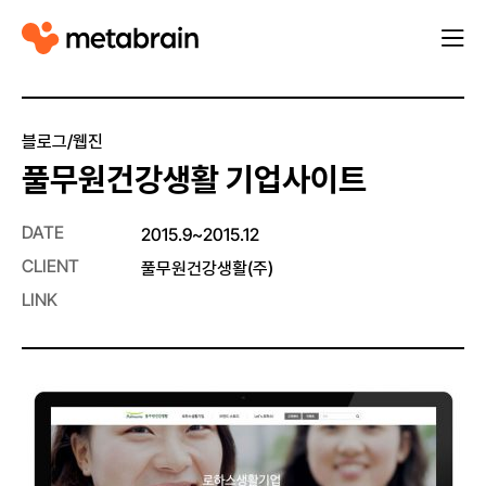
M
열
e
기
t
a
블로그/웹진
b
풀무원건강생활 기업사이트
r
a
DATE
2015.9~2015.12
i
CLIENT
풀무원건강생활(주)
n
LINK