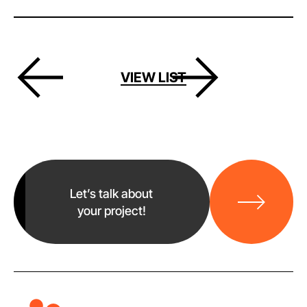
VIEW LIST
바
로
Let’s talk about
가
your project!
기