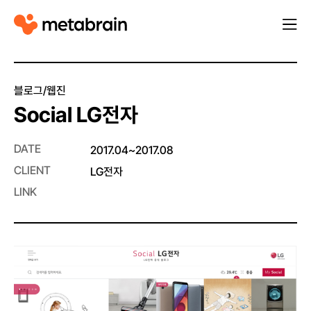
M
열
e
기
t
a
블로그/웹진
b
Social LG전자
r
a
DATE
2017.04~2017.08
i
CLIENT
LG전자
n
LINK