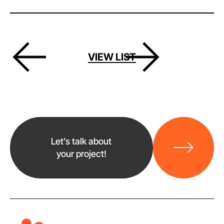
VIEW LIST
바
로
Let’s talk about
가
your project!
기