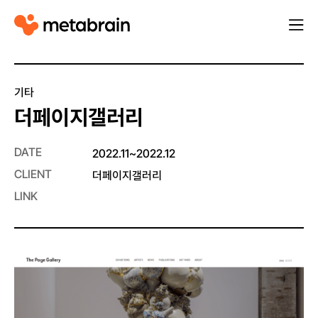
M
열
e
기
t
a
기타
b
더페이지갤러리
r
a
DATE
2022.11~2022.12
i
CLIENT
더페이지갤러리
n
LINK