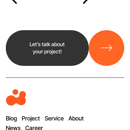
바
로
Let’s talk about
가
your project!
기
M
e
t
a
Blog
Project
Service
About
b
News
Career